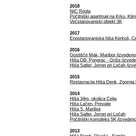
2018
NIC Rogla
Počitniški apartmaji na Krku, Kli
Večstanovanjski objekt 3K
2017
Enostanovanjska hiša Kerkoš, Ce
2016
Gostišče Mak, Maribor /izvedeno
Hiša DB, Pongrac - Griže /izved
Hiša Satler, Jernej pri Ločah /iz
2015
Restavracija Hiša Denk, Zgornja
2014
Hiša 34m, okolica Celja
Hiša Lačen, Prevalje
Hiša S, Maribor
Hiša Satler, Jernej pri Ločah
Počitniški kompleks 5K /izveden
2013
Hiša Frank, Divača - Famlje