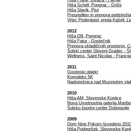
Hiša Schell, Pongrac - Griže
Hiša Slavik, Ptuj
Preureditev in prenova podstrešja
Vrtec Pedenjped, enota Kašelj, Lj
2012
Hiša DB, Pongrac
Hiša Fatur - Gostečnik
Prenova skladiščnih prostorov, C
Šolski center Slovenj Gradec - 
Wellness, Saint Nicolas - Francij
2011
Gostinski objekt
Kompleks 5K
Nadstrešnica nad Muzejskim vl
2010
Hiša AM, Slovenske Konjice
Nova Umetnostna galerija Maribo
Šolsko športni center Dobrepolje
2009
Dom Nine Pokorn /izvedeno 2010
Hiša Podgoršek, Slovenske Konji