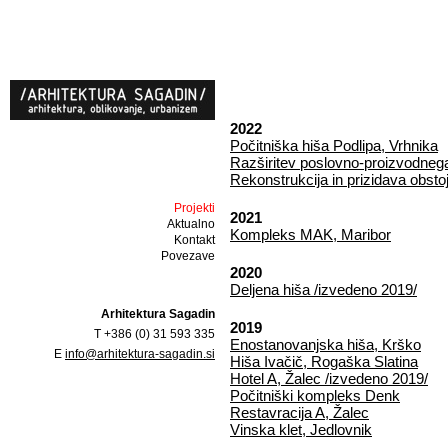
2022
Počitniška hiša Podlipa, Vrhnika
Razširitev poslovno-proizvodneg
Rekonstrukcija in prizidava obst
Projekti
2021
Aktualno
Kompleks MAK, Maribor
Kontakt
Povezave
2020
Deljena hiša /izvedeno 2019/
Arhitektura Sagadin
2019
T +386 (0) 31 593 335
Enostanovanjska hiša, Krško
E
info@arhitektura-sagadin.si
Hiša Ivačič, Rogaška Slatina
Hotel A, Žalec /izvedeno 2019/
Počitniški kompleks Denk
Restavracija A, Žalec
Vinska klet, Jedlovnik