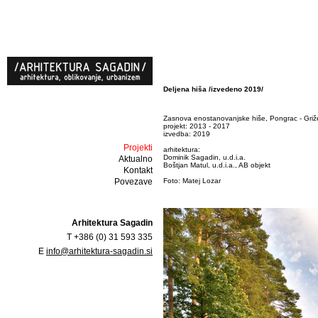
Deljena hiša /izvedeno 2019/
Zasnova enostanovanjske hiše, Pongrac - Griž
projekt: 2013 - 2017
izvedba: 2019
Projekti
arhitektura:
Dominik Sagadin, u.d.i.a.
Aktualno
Boštjan Matul, u.d.i.a., AB objekt
Kontakt
Povezave
Foto: Matej Lozar
Arhitektura Sagadin
T +386 (0) 31 593 335
E
info@arhitektura-sagadin.si