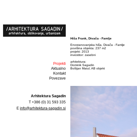
Hiša Frank, Divača - Famlje
Enostanovanjska hiša, Divača - Famlje
površina objekta: 237 m2
projekt: 2013
investitor: zasebni
arhitektura:
Projekti
Dominik Sagadin
Aktualno
Boštjan Matul, AB objekt
Kontakt
Povezave
Arhitektura Sagadin
T +386 (0) 31 593 335
E
info@arhitektura-sagadin.si