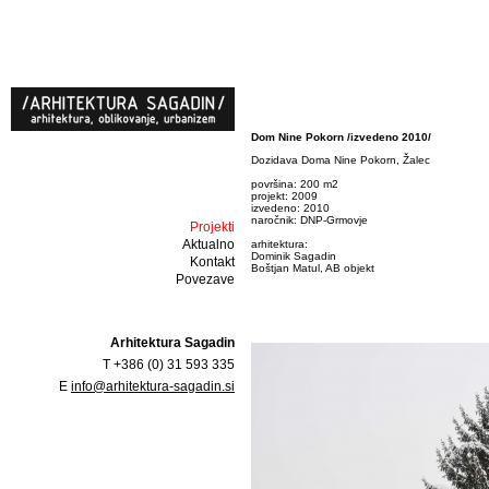
Dom Nine Pokorn /izvedeno 2010/
Dozidava Doma Nine Pokorn, Žalec
površina: 200 m2
projekt: 2009
izvedeno: 2010
naročnik: DNP-Grmovje
Projekti
Aktualno
arhitektura:
Dominik Sagadin
Kontakt
Boštjan Matul, AB objekt
Povezave
Arhitektura Sagadin
T +386 (0) 31 593 335
E
info@arhitektura-sagadin.si