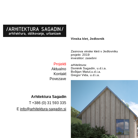
Vinska klet, Jedlovnik
Zasnova vinske kleti v Jedlovniku
projekt: 2019
investitor: zasebni
Projekti
arhitektura:
Dominik Sagadin, u.d.i.a.
Aktualno
Boštjan Matul,u.d.i.a.
Kontakt
Gregor Vida, u.d.i.a.
Povezave
Arhitektura Sagadin
T +386 (0) 31 593 335
E
info@arhitektura-sagadin.si