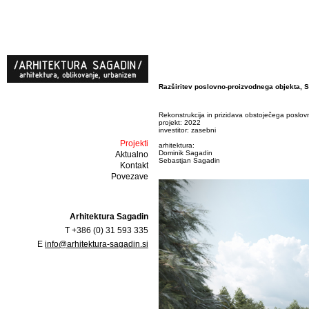
Razširitev poslovno-proizvodnega objekta, 
Rekonstrukcija in prizidava obstoječega poslo
projekt: 2022
investitor: zasebni
Projekti
arhitektura:
Dominik Sagadin
Aktualno
Sebastjan Sagadin
Kontakt
Povezave
Arhitektura Sagadin
T +386 (0) 31 593 335
E
info@arhitektura-sagadin.si